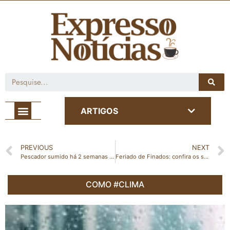
Café com Notícia
ARTIGOS
PREVIOUS
NEXT
Pescador sumido há 2 semanas é achado um dia após fim das buscas
Feriado de Finados: confira os serviços de saúde que funcionam nesta quinta-feira (02) e sexta-feira (03)
COMO #CLIMA