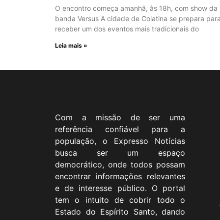
O encontro começa amanhã, às 18h, com show da
banda Versus A cidade de Colatina se prepara par
receber um dos eventos mais tradicionais do
Leia mais »
Com a missão de ser uma
referência confiável para a
população, o Expresso Notícias
busca ser um espaço
democrático, onde todos possam
encontrar informações relevantes
e de interesse público. O portal
tem o intuito de cobrir todo o
Estado do Espírito Santo, dando