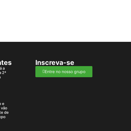
ntes
Inscreva-se
á a
Entre no nosso grupo
a 2ª
a
o e
a vão
te de
xpo