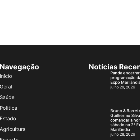
a
Navegação
Notícias Rece
Panda encerrar
Início
programação d
Expo Marilândi
Geral
julho 29, 2026
Saúde
Politica
Bruno & Barret
Guilherme Silv
Estado
comandar a noi
sábado na 2ª E
Agricultura
Marilândia
julho 28, 2026
Esporte