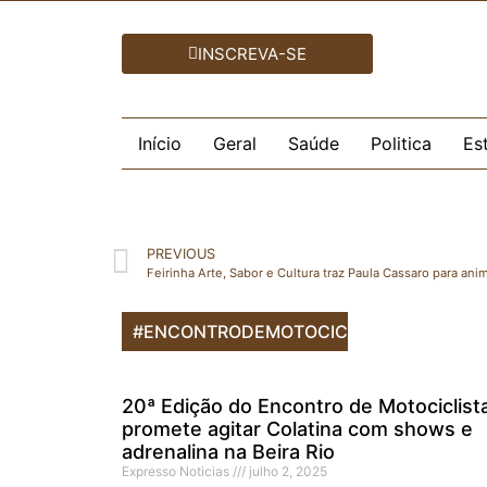
INSCREVA-SE
Início
Geral
Saúde
Politica
Es
PREVIOUS
Feirinha Arte, Sabor e Cultura traz Paula Cassaro para anim
#ENCONTRODEMOTOCICLISTAS
20ª Edição do Encontro de Motociclist
promete agitar Colatina com shows e
adrenalina na Beira Rio
Expresso Noticias
julho 2, 2025