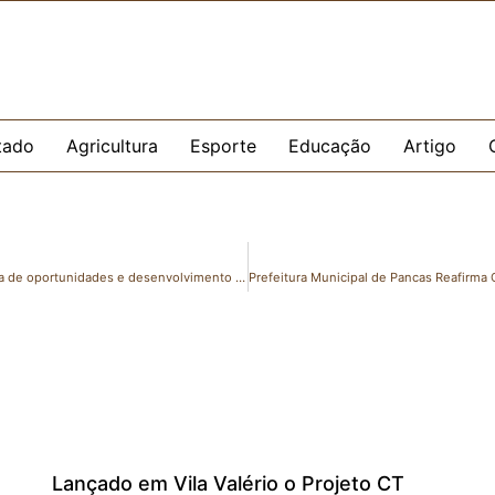
tado
Agricultura
Esporte
Educação
Artigo
CT Viva realiza partida avaliativa contra Porto Vitória em dia de oportunidades e desenvolvimento do futebol
Lançado em Vila Valério o Projeto CT