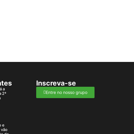
ntes
Inscreva-se
á a
Entre no nosso grupo
a 2ª
a
o e
a vão
te de