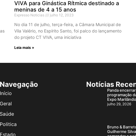
VIVA para Ginástica Rítmica destinado a
meninas de 4 a 15 anos
Expresso Noticias
julho 12, 2023
No dia 11 de julho, terça-feira, a Câmara Municipal de
 as
Vila Valério, no Espírito Santo, foi palco do lançamento
do projeto CT VIVA, uma iniciativa
Leia mais »
Navegação
Notícias Rece
Panda encerrar
Início
programação d
Expo Marilândi
Geral
julho 29, 2026
Saúde
Politica
Bruno & Barret
Guilherme Silv
Estado
comandar a noi