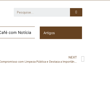
Café com Notícia
Artigos
NEXT
Prefeitura Municipal de Pancas Reafirma Compromisso com Limpeza Pública e Destaca a Importância da Colaboração dos Moradores.