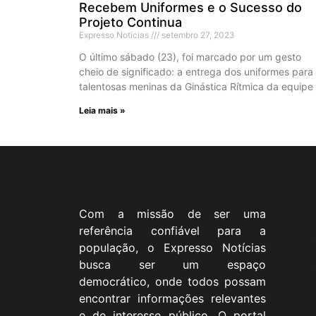
Recebem Uniformes e o Sucesso do
Projeto Continua
Expresso Noticias
setembro 27, 2023
O último sábado (23), foi marcado por um gesto
cheio de significado: a entrega dos uniformes para
talentosas meninas da Ginástica Rítmica da equipe
Leia mais »
Com a missão de ser uma
referência confiável para a
população, o Expresso Notícias
busca ser um espaço
democrático, onde todos possam
encontrar informações relevantes
e de interesse público. O portal