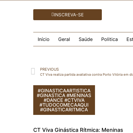
INSCREVA-SE
Início
Geral
Saúde
Politica
Es
PREVIOUS
#GINASTICAARTISTICA
#GINASTICA #MENINAS
#DANCE #CTVIVA
#TUDOCOMECAAQUI
#GINASTICARITMICA
CT Viva Ginástica Rítmica: Meninas