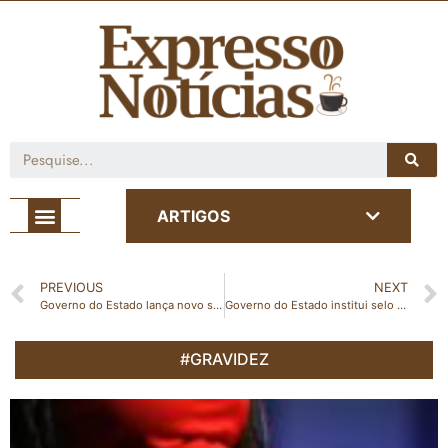
Café com Notícia
ARTIGOS
PREVIOUS
NEXT
Governo do Estado lança novo site do E-Docs
Governo do Estado institui selo para certificar empresas que reduzirem emissões de carbono
#GRAVIDEZ