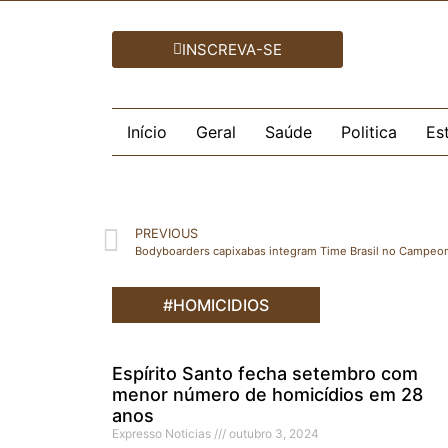
INSCREVA-SE
Início
Geral
Saúde
Politica
Es
PREVIOUS
Bodyboarders capixabas integram Time Brasil no Campeo
#HOMICIDIOS
Espírito Santo fecha setembro com
menor número de homicídios em 28
anos
Expresso Noticias
outubro 3, 2024