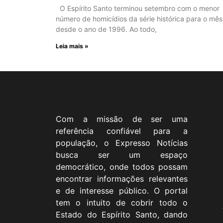
O Espírito Santo terminou setembro com o menor
número de homicídios da série histórica para o mês
desde o ano de 1996. Ao todo,
Leia mais »
Com a missão de ser uma
referência confiável para a
população, o Expresso Notícias
busca ser um espaço
democrático, onde todos possam
encontrar informações relevantes
e de interesse público. O portal
tem o intuito de cobrir todo o
Estado do Espírito Santo, dando