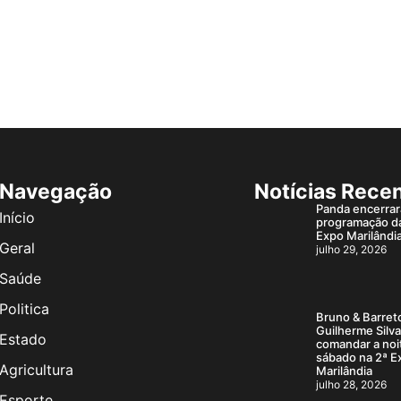
Navegação
Notícias Rece
Panda encerrar
Início
programação d
Expo Marilândi
Geral
julho 29, 2026
Saúde
Politica
Bruno & Barret
Guilherme Silv
Estado
comandar a noi
sábado na 2ª E
Agricultura
Marilândia
julho 28, 2026
Esporte