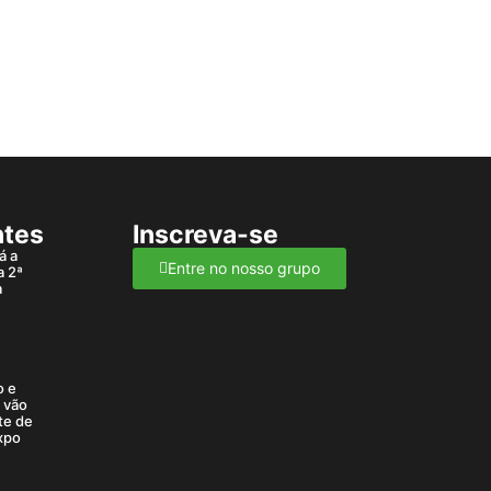
ntes
Inscreva-se
á a
Entre no nosso grupo
a 2ª
a
o e
a vão
te de
xpo