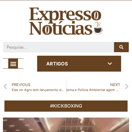
Café com Notícia
ARTIGOS
PREVIOUS
NEXT
Elas no Agro tem lançamento de Comissão Capixaba das Mulheres do Agro
Iema e Polícia Ambiental agem em conjunto em operação de apreensão de aves silvestres em Castelo
#KICKBOXING