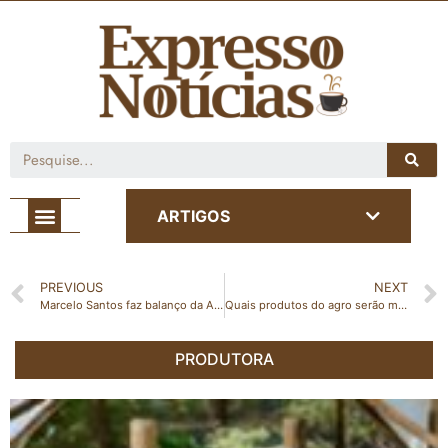
Café com Notícia
ARTIGOS
PREVIOUS
NEXT
Marcelo Santos faz balanço da Ales e aponta prioridades para o segundo semestre de 2025
Quais produtos do agro serão mais impactados com tarifaço de Trump?
PRODUTORA