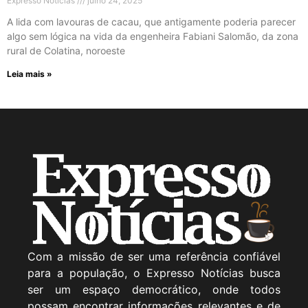
Expresso Noticias
julho 24, 2025
A lida com lavouras de cacau, que antigamente poderia parecer
algo sem lógica na vida da engenheira Fabiani Salomão, da zona
rural de Colatina, noroeste
Leia mais »
Com a missão de ser uma referência confiável
para a população, o Expresso Notícias busca
ser um espaço democrático, onde todos
possam encontrar informações relevantes e de