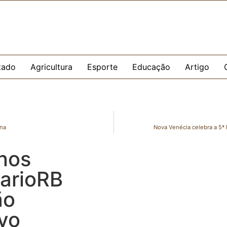
tado
Agricultura
Esporte
Educação
Artigo
ina
Nova Venécia celebra a 5ª
nos
arioRB
ão
vo