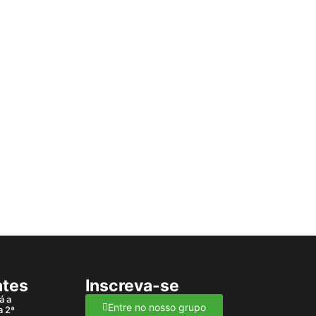
ntes
Inscreva-se
á a
Entre no nosso grupo
a 2ª