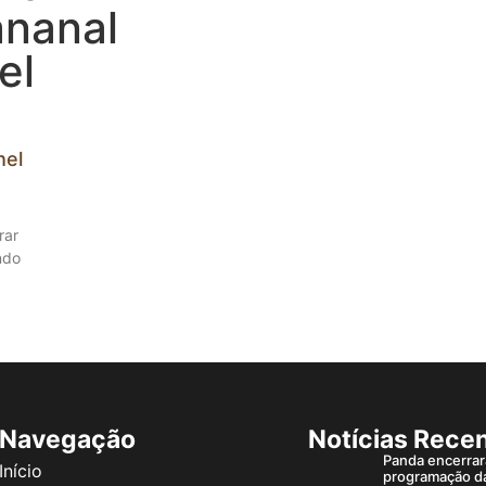
ananal
el
hel
rar
ndo
Navegação
Notícias Rece
Panda encerrar
Início
programação d