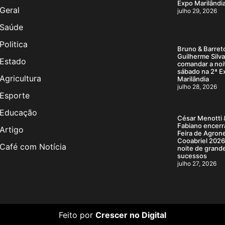
Expo Marilândi
Geral
julho 29, 2026
Saúde
Politica
Bruno & Barret
Guilherme Silv
Estado
comandar a noi
sábado na 2ª E
Agricultura
Marilândia
julho 28, 2026
Esporte
Educação
César Menotti 
Fabiano encerr
Artigo
Feira de Agron
Cooabriel 202
Café com Notícia
noite de grand
sucessos
julho 27, 2026
Feito por
Crescer no Digital