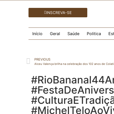
INSCREVA-SE
Início
Geral
Saúde
Politica
Es
PREVIOUS
Alceu Valença brilha na celebração dos 102 anos de Colat
#RioBananal44A
#FestaDeAnivers
#CulturaETradiç
#MichelTeloAoVi