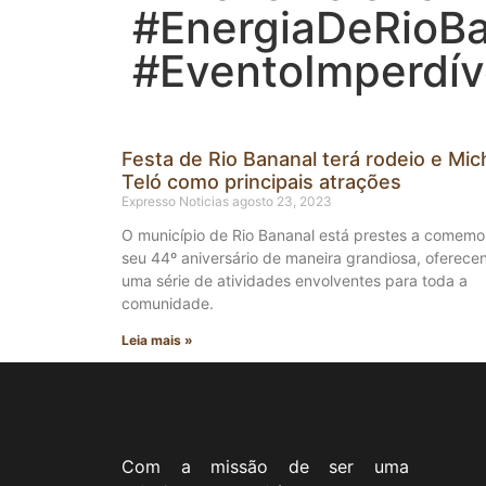
#EnergiaDeRioB
#EventoImperdív
Festa de Rio Bananal terá rodeio e Mic
Teló como principais atrações
Expresso Noticias
agosto 23, 2023
O município de Rio Bananal está prestes a comemo
seu 44º aniversário de maneira grandiosa, oferece
uma série de atividades envolventes para toda a
comunidade.
Leia mais »
Com a missão de ser uma