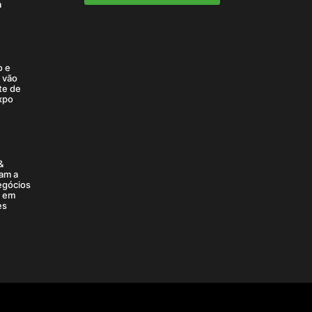
a
o e
a vão
te de
xpo
&
am a
egócios
6 em
es