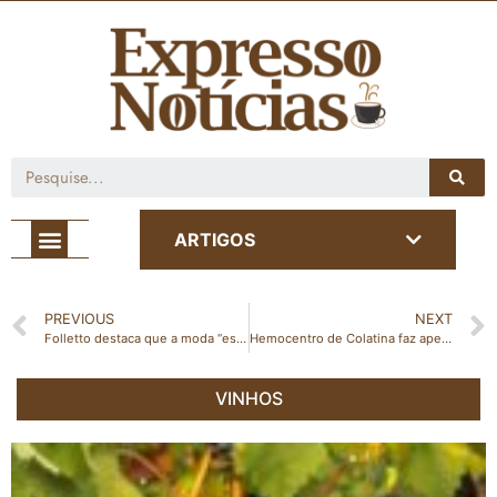
Café com Notícia
ARTIGOS
PREVIOUS
NEXT
Folletto destaca que a moda “está no DNA de Colatina” em podcast de Wesley Sathler no ES Fashion
Hemocentro de Colatina faz apelo por doações de sangue
VINHOS