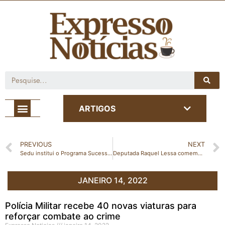
Café com Notícia
ARTIGOS
PREVIOUS
NEXT
Sedu institui o Programa Sucesso Escolar
Deputada Raquel Lessa comemora futura implantação da Escola Cívico Militar em São Gabriel da Palha
JANEIRO 14, 2022
Polícia Militar recebe 40 novas viaturas para
reforçar combate ao crime