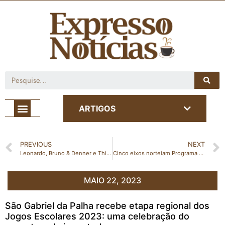
Café com Notícia
ARTIGOS
PREVIOUS
NEXT
Leonardo, Bruno & Denner e Thiago Brava são confirmados na 17ª Festa do Café em Vila Valério
Cinco eixos norteiam Programa Sustentável da Cafeicultura capixaba
MAIO 22, 2023
São Gabriel da Palha recebe etapa regional dos
Jogos Escolares 2023: uma celebração do