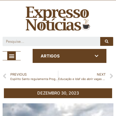
Café com Notícia
ARTIGOS
PREVIOUS
NEXT
Espírito Santo regulamenta Programa de Regularização Ambiental
Educação e Idaf vão abrir vagas em concurso público em 2024
DEZEMBRO 30, 2023