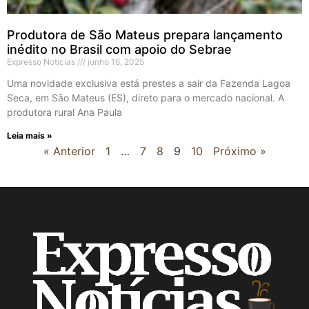
Produtora de São Mateus prepara lançamento
inédito no Brasil com apoio do Sebrae
Expresso Noticias
junho 16, 2025
Uma novidade exclusiva está prestes a sair da Fazenda Lagoa
Seca, em São Mateus (ES), direto para o mercado nacional. A
produtora rural Ana Paula
Leia mais »
« Anterior
1
…
7
8
9
10
Próximo »