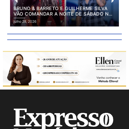
BRUNO & BARRETO E GUILHERME SILVA
VÃO COMANDAR A NOITE DE SÁBADO NA
2ª EXPO MARILÂNDIA
julho 28, 2026