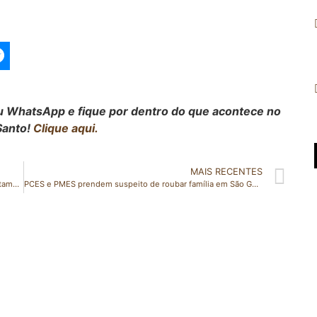
seu WhatsApp e fique por dentro do que acontece no
Santo!
Clique aqui.
MAIS RECENTES
Espírito Santo participa de Operação Nacional de Enfrentamento à Exploração Sexual de Crianças e Adolescentes
PCES e PMES prendem suspeito de roubar família em São Gabriel da Palha