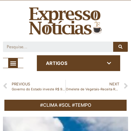
Café com Notícia
ARTIGOS
PREVIOUS
NEXT
Governo do Estado investe R$ 9,9 milhões para calçar 28 trechos rurais em 2023
Omelete de Vegetais-Receita Rápida e Prática Para o Café da Tarde
#CLIMA #SOL #TEMPO