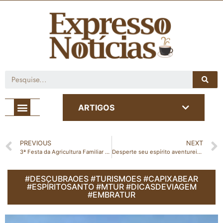
Café com Notícia
ARTIGOS
PREVIOUS
NEXT
3ª Festa da Agricultura Familiar de Jaguaré: Felipe Fantin, Thiago Brava e Léo Magalhães são os grandes destaques!
Desperte seu espírito aventureiro: Conheça a Pedra da Botelha em Boa Esperança!
#DESCUBRAOES #TURISMOES #CAPIXABEAR
#ESPÍRITOSANTO #MTUR #DICASDEVIAGEM
#EMBRATUR