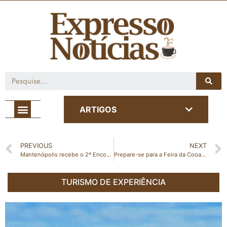
Café com Notícia
ARTIGOS
PREVIOUS
NEXT
Mantenópolis recebe o 2º Encontro de Carros Antigos e o 1º Encontro de Motociclistas com muito Rock e Café!
Prepare-se para a Feira da Cooabriel 2025!
TURISMO DE EXPERIÊNCIA