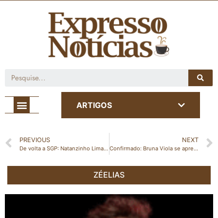
Café com Notícia
ARTIGOS
PREVIOUS
NEXT
De volta a SGP: Natanzinho Lima é atração confirmada na festa da cidade
Confirmado: Bruna Viola se apresenta no Caipirão nas Montanhas em Vargem Alta
ZÉELIAS