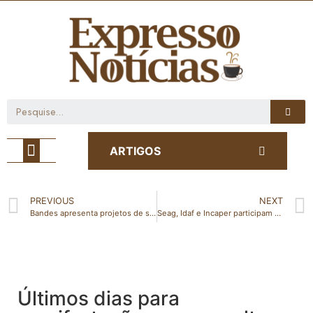
Café com Notícia
ARTIGOS
PREVIOUS
NEXT
Bandes apresenta projetos de sustentabilidade ambiental
Seag, Idaf e Incaper participam do TecnoAgro em Linhares
Últimos dias para