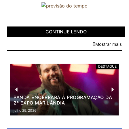
CONTINUE LENDO
Mostrar mais
DESTAQUE
PANDA ENCERRARÁ A PROGRAMAÇÃO DA
BR
2ª EXPO MARILÂNDIA
VÃ
2ª
julho 29, 2026
julh