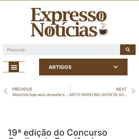
Café com Notícia
ARTIGOS
PREVIOUS
NEXT
Motorista foge após atropelar e matar ciclista em Rio Bananal
MOTO WHEELING: SHOW DE ACROBACIAS E MANOBRAS RADICAIS SOBRE DUAS RODAS PROMETE ADRENALIZAR O PÚBLICO NA EXPOSAMA
19ª edição do Concurso