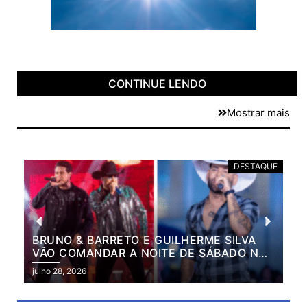
CONTINUE LENDO
Mostrar mais
E
DESTAQUE
BRUNO & BARRETO E GUILHERME SILVA
VÃO COMANDAR A NOITE DE SÁBADO NA
2ª EXPO MARILÂNDIA
julho 28, 2026