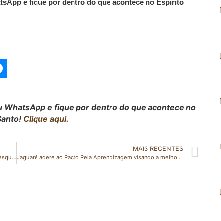
atsApp e fique por dentro do que acontece no Espírito
seu WhatsApp e fique por dentro do que acontece no
Santo!
Clique aqui.
MAIS RECENTES
Marilândia celebra seu 43º aniversário com uma festa inesquecível ao som de Alemão do Forró e Filipe Fantin: começa amanhã!
Jaguaré adere ao Pacto Pela Aprendizagem visando a melhoria da educação básica