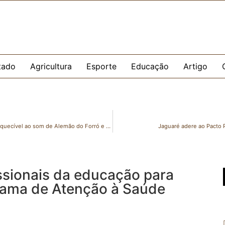
tado
Agricultura
Esporte
Educação
Artigo
Marilândia celebra seu 43º aniversário com uma festa inesquecível ao som de Alemão do Forró e Filipe Fantin: começa amanhã!
Jaguaré adere ao Pacto 
ssionais da educação para
rama de Atenção à Saúde