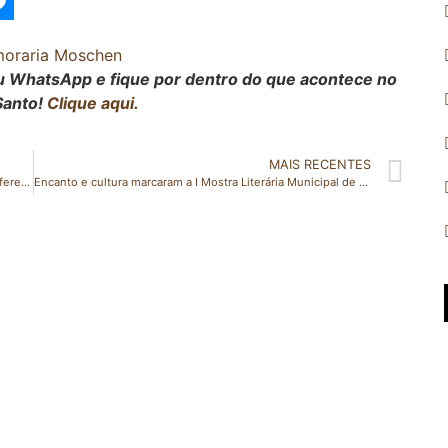
seu WhatsApp e fique por dentro do que acontece no
Santo!
Clique aqui.
MAIS RECENTES
Conheça o Programa Nota Premiada Capixaba e faça a diferença na vida da APAE de Vila Valério!
Encanto e cultura marcaram a I Mostra Literária Municipal de São Gabriel da Palha