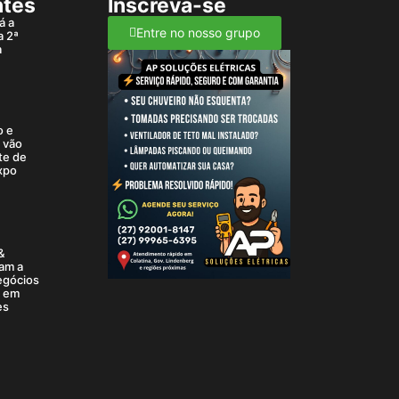
ntes
Inscreva-se
á a
Entre no nosso grupo
a 2ª
a
o e
a vão
te de
xpo
&
am a
egócios
6 em
es