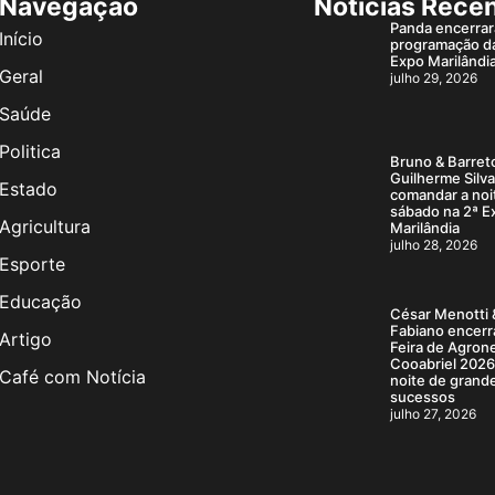
Navegação
Notícias Rece
Panda encerrar
Início
programação d
Expo Marilândi
Geral
julho 29, 2026
Saúde
Politica
Bruno & Barret
Guilherme Silv
Estado
comandar a noi
sábado na 2ª E
Agricultura
Marilândia
julho 28, 2026
Esporte
Educação
César Menotti 
Fabiano encerr
Artigo
Feira de Agron
Cooabriel 202
Café com Notícia
noite de grand
sucessos
julho 27, 2026