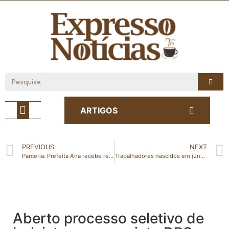
Café com Notícia
ARTIGOS
PREVIOUS
NEXT
Parceria: Prefeita Ana recebe representantes do Consórcio Cim Noroeste em São Domingos do Norte
Trabalhadores nascidos em junho podem sacar auxílio emergencial
Aberto processo seletivo de