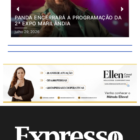
PANDA ENCERRARÁ A PROGRAMAÇÃO DA
BR
2ª EXPO MARILÂNDIA
VÃ
2ª
julho 29, 2026
julh