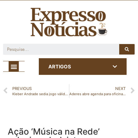
Café com Notícia
ARTIGOS
PREVIOUS
NEXT
Kleber Andrade sedia jogo válido pela terceira rodada do Campeonato Capixaba 2022
Aderes abre agenda para oficinas de Artesanato Competitivo
Ação ‘Música na Rede’