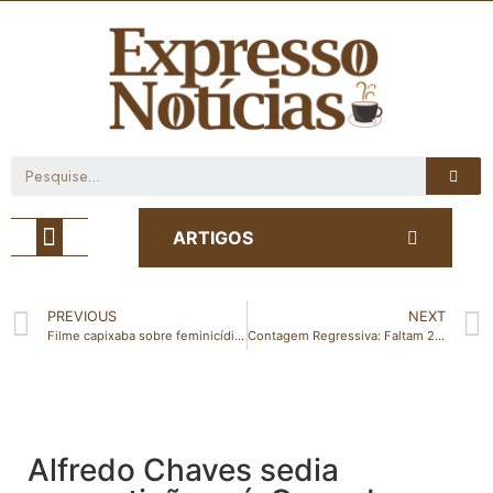
Café com Notícia
ARTIGOS
PREVIOUS
NEXT
Filme capixaba sobre feminicídio será exibido no Canal Brasil
Contagem Regressiva: Faltam 2 Dias para a Festa dos 62 Anos de São Gabriel da Palha!
Alfredo Chaves sedia