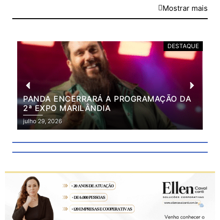
Mostrar mais
DESTAQUE
PANDA ENCERRARÁ A PROGRAMAÇÃO DA
BR
2ª EXPO MARILÂNDIA
VÃ
2ª
julho 29, 2026
julh