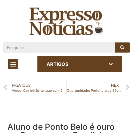
Café com Notícia
ARTIGOS
PREVIOUS
NEXT
VídeoI Caminhão-tanque com 20 mil litros de gasolina em chamas cria risco de explosão em Águia Branca
Oportunidade: Prefeitura de São Gabriel abre processo seletivo simplificado da Secretaria Municipal de Saúde nº. 001/2023
Aluno de Ponto Belo é ouro