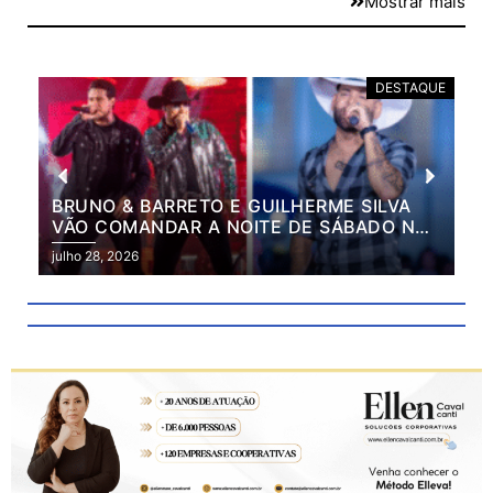
Mostrar mais
E
DESTAQUE
BRUNO & BARRETO E GUILHERME SILVA
VÃO COMANDAR A NOITE DE SÁBADO NA
2ª EXPO MARILÂNDIA
julho 28, 2026