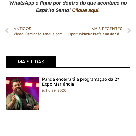
WhatsApp e fique por dentro do que acontece no
Espírito Santo!
Clique aqui.
ANTIGOS
MAIS RECENTES
VídeoI Caminhão-tanque com 20 mil litros de gasolina em chamas cria risco de explosão em Águia Branca
Oportunidade: Prefeitura de São Gabriel abre processo seletivo simplificado da Secretaria Municipal de Saúde nº. 001/2023
MAIS LIDAS
Panda encerrará a programação da 2ª
Expo Marilândia
julho 29, 2026