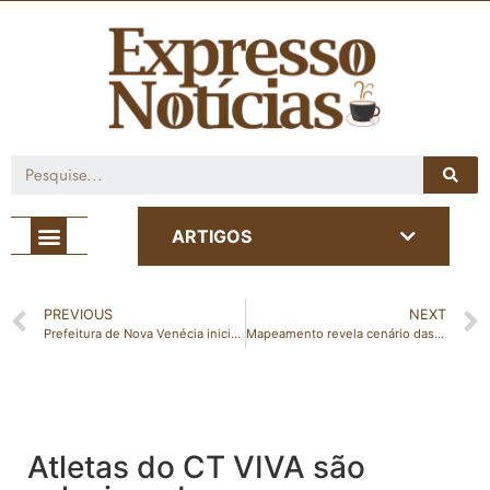
Café com Notícia
ARTIGOS
PREVIOUS
NEXT
Prefeitura de Nova Venécia iniciará fiscalização de terrenos baldios no município
Mapeamento revela cenário das startups capixabas
Atletas do CT VIVA são