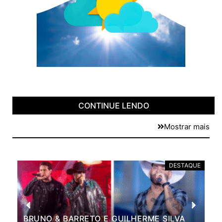
CONTINUE LENDO
Mostrar mais
E
DESTAQUE
BRUNO & BARRETO E GUILHERME SILVA