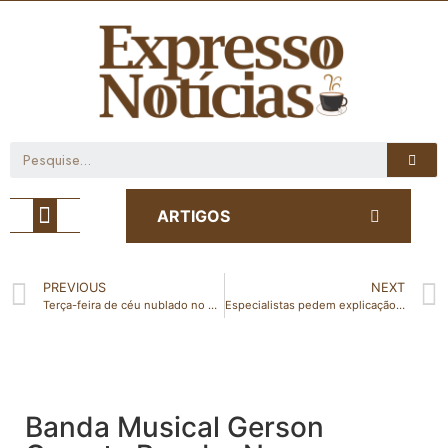
Café com Notícia
ARTIGOS
PREVIOUS
NEXT
Terça-feira de céu nublado no Espírito Santo; veja a previsão
Especialistas pedem explicação sobre app instalado sem permissão
Banda Musical Gerson