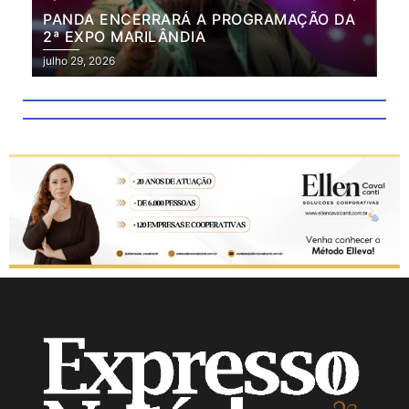
PANDA ENCERRARÁ A PROGRAMAÇÃO DA
BR
2ª EXPO MARILÂNDIA
VÃ
2ª
julho 29, 2026
julh