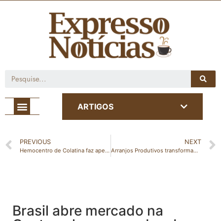
Café com Notícia
ARTIGOS
PREVIOUS
NEXT
Hemocentro de Colatina faz apelo por doações de sangue
Arranjos Produtivos transformam agroindústrias familiares no Espírito Santo
Brasil abre mercado na