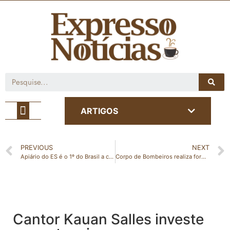
Café com Notícia
ARTIGOS
PREVIOUS
NEXT
Apiário do ES é o 1º do Brasil a conquistar o Selo Arte para pólen apícola e própolis
Corpo de Bombeiros realiza formatura da Brigada 21
Cantor Kauan Salles investe