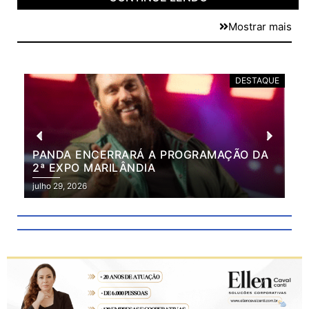
Mostrar mais
DESTAQUE
PANDA ENCERRARÁ A PROGRAMAÇÃO DA
BR
2ª EXPO MARILÂNDIA
VÃ
2ª
julho 29, 2026
julh