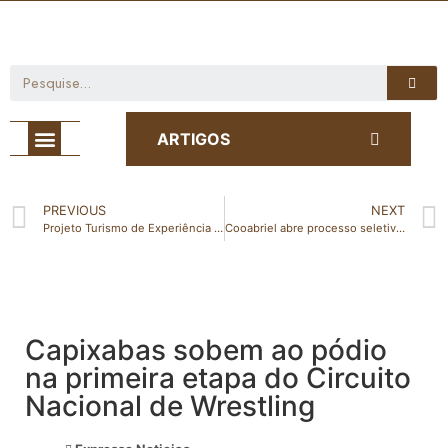
Café com Notícia
ARTIGOS
PREVIOUS
NEXT
Projeto Turismo de Experiência seleciona 60 novos empreendimentos para 2024
Cooabriel abre processo seletivo. Veja as oportunidades!
Capixabas sobem ao pódio
na primeira etapa do Circuito
Nacional de Wrestling