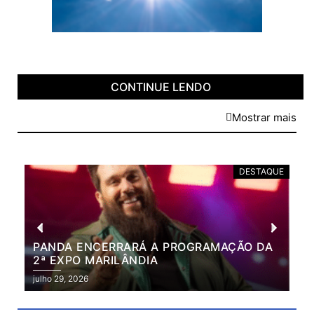
CONTINUE LENDO
Mostrar mais
DESTAQUE
PANDA ENCERRARÁ A PROGRAMAÇÃO DA
BR
2ª EXPO MARILÂNDIA
VÃ
2ª
julho 29, 2026
julh