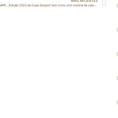
MAIS RECENTES
SALA DO EMPREENDEDOR DE SÃO MATEUS: JOVENS EMPREENDEDORES TÊM LINHA PROMOCIONAL DE CRÉDITO DE ATÉ R$ 5 MIL
Edição 2023 da Copa Sesport tem início com estreia da categoria feminina e goleadas