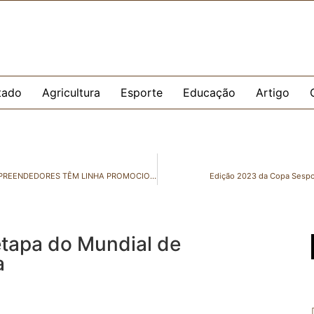
tado
Agricultura
Esporte
Educação
Artigo
SALA DO EMPREENDEDOR DE SÃO MATEUS: JOVENS EMPREENDEDORES TÊM LINHA PROMOCIONAL DE CRÉDITO DE ATÉ R$ 5 MIL
Edição 2023 da Copa Sespor
etapa do Mundial de
a