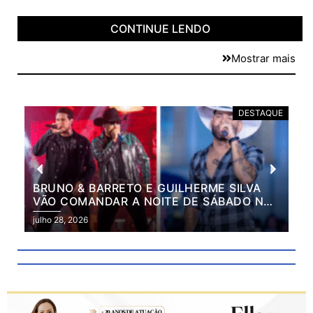
CONTINUE LENDO
Mostrar mais
E
DESTAQUE
BRUNO & BARRETO E GUILHERME SILVA
VÃO COMANDAR A NOITE DE SÁBADO NA
2ª EXPO MARILÂNDIA
julho 28, 2026