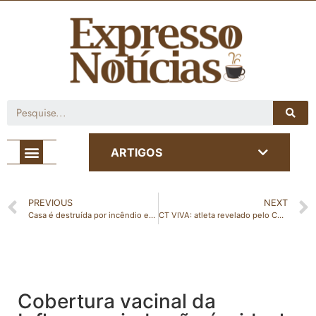
Café com Notícia
ARTIGOS
PREVIOUS
NEXT
Casa é destruída por incêndio em Nova Venécia; mulher precisou ser socorrida
CT VIVA: atleta revelado pelo CT participa de evento esportivo em São Paulo
Cobertura vacinal da