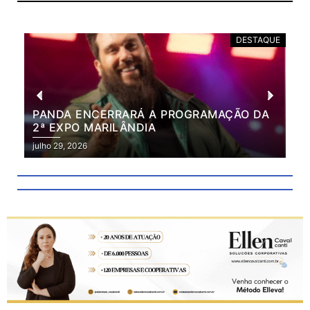
DESTAQUE
PANDA ENCERRARÁ A PROGRAMAÇÃO DA
BR
2ª EXPO MARILÂNDIA
VÃ
2ª
julho 29, 2026
julh