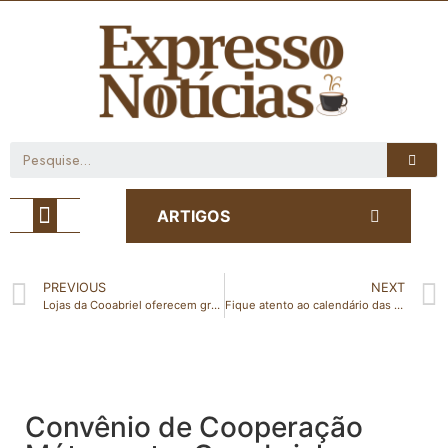
Café com Notícia
ARTIGOS
PREVIOUS
NEXT
Lojas da Cooabriel oferecem grandes ofertas na maior promoção do ano
Fique atento ao calendário das faixas etárias da sua cidade e vacine-se contra a COVID-19
Convênio de Cooperação