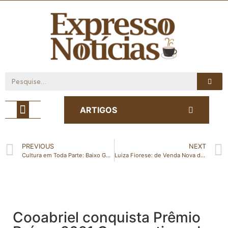
Café com Notícia
ARTIGOS
PREVIOUS
NEXT
Cultura em Toda Parte: Baixo Guandu recebeu diversas atrações culturais gratuitas no fim de semana
Luiza Fiorese: de Venda Nova do Imigrante para a glória na Paralimpíada de Tóquio
Cooabriel conquista Prêmio