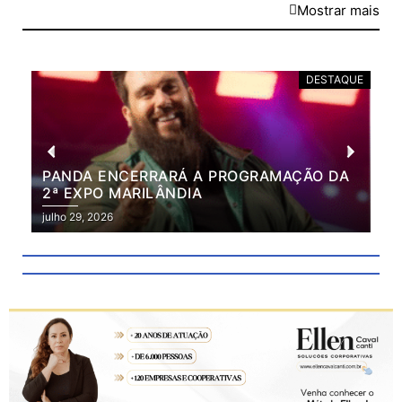
Mostrar mais
DESTAQUE
PANDA ENCERRARÁ A PROGRAMAÇÃO DA
BR
2ª EXPO MARILÂNDIA
VÃ
2ª
julho 29, 2026
julh