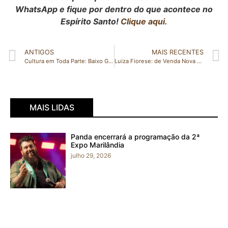
WhatsApp e fique por dentro do que acontece no
Espírito Santo!
Clique aqui.
ANTIGOS
MAIS RECENTES
Cultura em Toda Parte: Baixo Guandu recebeu diversas atrações culturais gratuitas no fim de semana
Luiza Fiorese: de Venda Nova do Imigrante para a glória na Paralimpíada de Tóquio
MAIS LIDAS
Panda encerrará a programação da 2ª
Expo Marilândia
julho 29, 2026