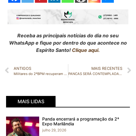
Receba as principais notícias do dia no seu
WhatsApp e fique por dentro do que acontece no
Espírito Santo!
Clique aqui.
ANTIGOS
MAIS RECENTES
Militares do 2ºBPM recuperam veículos com restrições de furto/roubo em São Gabriel e Nova Venécia
PANCAS SERÁ CONTEMPLADA COM A INSTALAÇÃO DE UMA ESTAÇÃO METEREOLOGICA
MAIS LIDAS
Panda encerrará a programação da 2ª
Expo Marilândia
julho 29, 2026