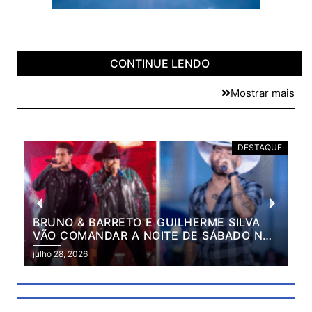
CONTINUE LENDO
Mostrar mais
E
DESTAQUE
BRUNO & BARRETO E GUILHERME SILVA
VÃO COMANDAR A NOITE DE SÁBADO NA
2ª EXPO MARILÂNDIA
julho 28, 2026