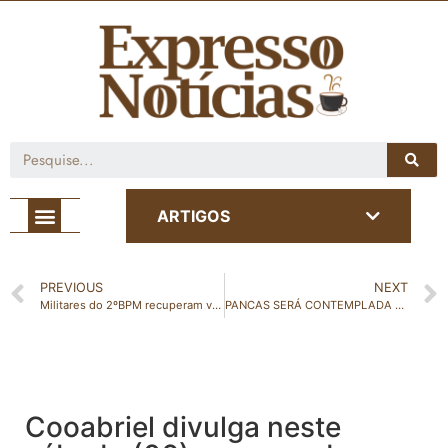
Café com Notícia
ARTIGOS
PREVIOUS
NEXT
Militares do 2ºBPM recuperam veículos com restrições de furto/roubo em São Gabriel e Nova Venécia
PANCAS SERÁ CONTEMPLADA COM A INSTALAÇÃO DE UMA ESTAÇÃO METEREOLOGICA
Cooabriel divulga neste