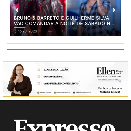
BRUNO & BARRETO E GUILHERME SILVA
VÃO COMANDAR A NOITE DE SÁBADO NA
2ª EXPO MARILÂNDIA
julho 28, 2026