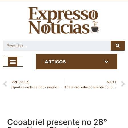
Café com Notícia
ARTIGOS
PREVIOUS
NEXT
Oportunidade de bons negócios: Cooabriel realiza leilão de cafés especiais
Atleta capixaba conquista título de campeão brasileiro de luta greco-romana
Cooabriel presente no 28°