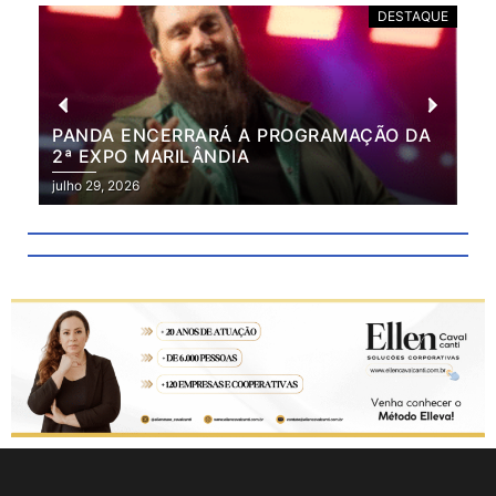
DESTAQUE
PANDA ENCERRARÁ A PROGRAMAÇÃO DA
BR
2ª EXPO MARILÂNDIA
VÃ
2ª
julho 29, 2026
julh