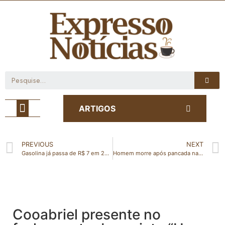
Café com Notícia
ARTIGOS
PREVIOUS
NEXT
Gasolina já passa de R$ 7 em 23 cidades do ES; veja valor por município
Homem morre após pancada na cabeça em Vila Valério
Cooabriel presente no