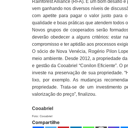
Rainforest Alliance (RFA). É um bom desafio e 
vem ganhando nos diversos níveis de discussã
com apetite para pagar o valor justo para o
qualidade e boas práticas que atendem todos o
Novos grupos de cooperados serão formados p
deverão obedecer a alguns critérios: estar n
compromisso e ter aptidão aos processos exigi
O sócio de Nova Venécia, Rogério Pilon Lopes
meio ambiente. Desde 2012, a propriedade da f
e gestão da Cooabriel “Conilon Eficiente”. O 
investe na preservação de sua propriedade. “
lixo, por exemplo. As mudanças recomenda
propriedade. Trata-se de um investimento pe
valorização do preço”, finalizou.
Cooabriel
Foto:
Cooabriel
Compartilhe