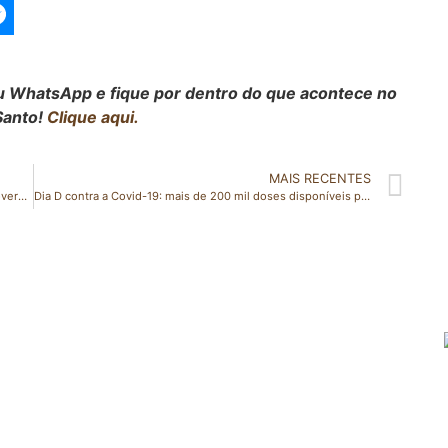
seu WhatsApp e fique por dentro do que acontece no
Santo!
Clique aqui.
MAIS RECENTES
Acidente entre duas motos deixa uma vítima fatal em Governador Lindenberg
Dia D contra a Covid-19: mais de 200 mil doses disponíveis para a população acima dos 18 anos neste sábado (21)