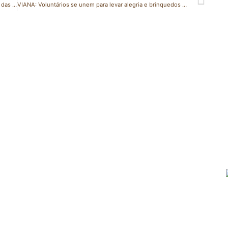
Espírito Santo confirma ocorrência do pequeno besouro das colmeias
VIANA: Voluntários se unem para levar alegria e brinquedos às crianças vítimas das enchentes na véspera de Natal