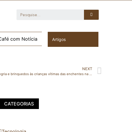
Café com Notícia
Artigos
NEXT
VIANA: Voluntários se unem para levar alegria e brinquedos às crianças vítimas das enchentes na véspera de Natal
CATEGORIAS
Tecnologia