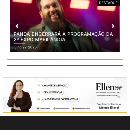
DESTAQUE
PANDA ENCERRARÁ A PROGRAMAÇÃO DA
BR
2ª EXPO MARILÂNDIA
VÃ
2ª
julho 29, 2026
julh