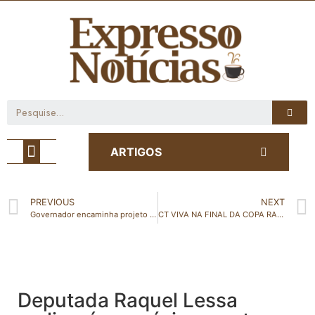
Café com Notícia
ARTIGOS
PREVIOUS
NEXT
Governador encaminha projeto de lei para reestruturação do Bolsa Capixaba
CT VIVA NA FINAL DA COPA RALUTI DE FUTSAL 2021
Deputada Raquel Lessa