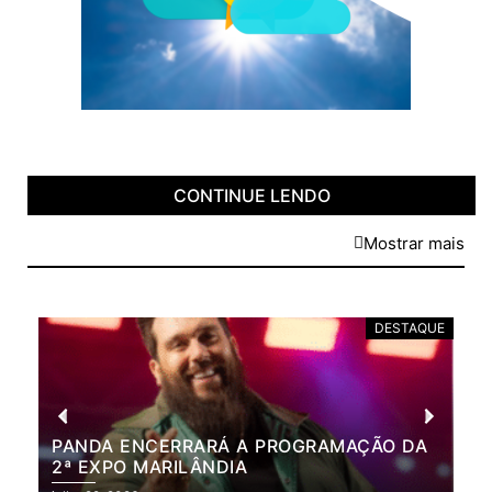
CONTINUE LENDO
Mostrar mais
DESTAQUE
PANDA ENCERRARÁ A PROGRAMAÇÃO DA
BR
2ª EXPO MARILÂNDIA
VÃ
2ª