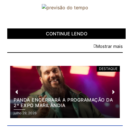
CONTINUE LENDO
Mostrar mais
DESTAQUE
PANDA ENCERRARÁ A PROGRAMAÇÃO DA
BR
2ª EXPO MARILÂNDIA
VÃ
2ª
julho 29, 2026
julh