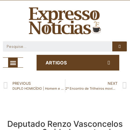
Café com Notícia
ARTIGOS
PREVIOUS
NEXT
DUPLO HOMICÍDIO | Homem e mulher são mortos a tiros dentro de casa em Águia Branca
2º Encontro de Trilheiros movimenta Vila Valério
Deputado Renzo Vasconcelos