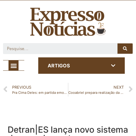
Café com Notícia
ARTIGOS
PREVIOUS
NEXT
Pra Cima Deles: em partida emocionante, CT VIVA vence o Aliança FC e se classifica para as quartas de finais da Copa Minas 10 Cup
Cooabriel prepara realização da Feira de Agronegócios – edição 2022
Detran|ES lança novo sistema