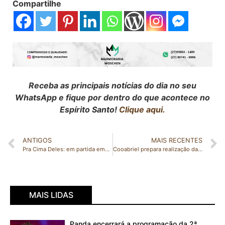
Compartilhe
Receba as principais notícias do dia no seu
WhatsApp e fique por dentro do que acontece no
Espírito Santo!
Clique aqui.
ANTIGOS
MAIS RECENTES
Pra Cima Deles: em partida emocionante, CT VIVA vence o Aliança FC e se classifica para as quartas de finais da Copa Minas 10 Cup
Cooabriel prepara realização da Feira de Agronegócios – edição 2022
MAIS LIDAS
Panda encerrará a programação da 2ª