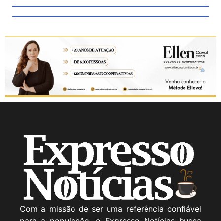
Com a missão de ser uma referência confiável
para a população, o Expresso Notícias busca