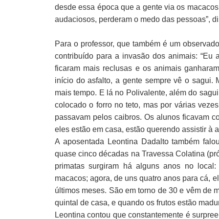
desde essa época que a gente via os macacos 
audaciosos, perderam o medo das pessoas”, di
Para o professor, que também é um observador
contribuído para a invasão dos animais: “Eu
ficaram mais reclusas e os animais ganharam
início do asfalto, a gente sempre vê o sagui
mais tempo. E lá no Polivalente, além do sagu
colocado o forro no teto, mas por várias vezes
passavam pelos caibros. Os alunos ficavam co
eles estão em casa, estão querendo assistir à 
A aposentada Leontina Dadalto também falo
quase cinco décadas na Travessa Colatina (pr
primatas surgiram há alguns anos no local:
macacos; agora, de uns quatro anos para cá, 
últimos meses. São em torno de 30 e vêm de m
quintal de casa, e quando os frutos estão madu
Leontina contou que constantemente é surpree