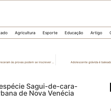
tado
Agricultura
Esporte
Educação
Artigo
Enem: participantes com direito à isenção que não compareceram às provas podem se inscrever até domingo (26)
Adolescente grávida é balead
espécie Sagui-de-cara-
rbana de Nova Venécia