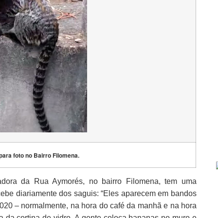
ara foto no Bairro Filomena.
radora da Rua Aymorés, no bairro Filomena, tem uma
recebe diariamente dos saguis: “Eles aparecem em bandos
020 – normalmente, na hora do café da manhã e na hora
 da cortina de vidro. A gente coloca bananas no muro e