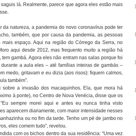
saguis lá. Realmente, parece que agora eles estão mais
sse.
 da natureza, a pandemia do novo coronavírus pode ter
 acho, também, que por causa da pandemia, as pessoas
 mais espaço. Aqui na região do Córrego da Serra, no
. Moro aqui desde 2012, mas frequento muito a região há
i, tem gambá. Agora eles não entram nas salas porque foi
 durante a aula eles – até famílias inteiras de gambás –
m medo, gritavam e eu dizia (aos risos): fiquem calmos,
aula também”.
u sobre a invasão dos macaquinhos. Ela, que mora há
óximo à ponte), no Centro de Nova Venécia, disse que os
 “Eu sempre morei aqui e antes eu nunca tinha visto
eles aparecem diariamente, com maior intensidade nesses
anhazinha ou no fim da tarde. Tenho um pé de jambo no
ros, eles comem tudo”, revelou.
ndida com os bichos dentro da sua residência: “Uma vez