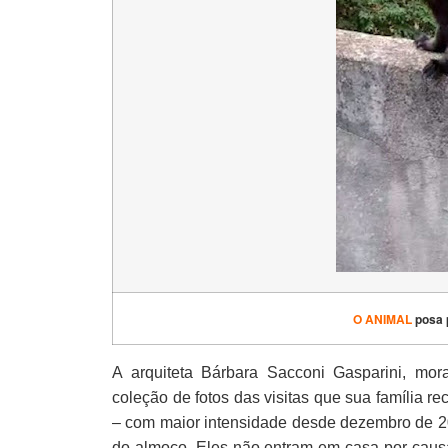
O ANIMAL
posa p
A arquiteta Bárbara Sacconi Gasparini, mo
coleção de fotos das visitas que sua família 
– com maior intensidade desde dezembro de 2
do almoço. Eles não entram em casa por causa