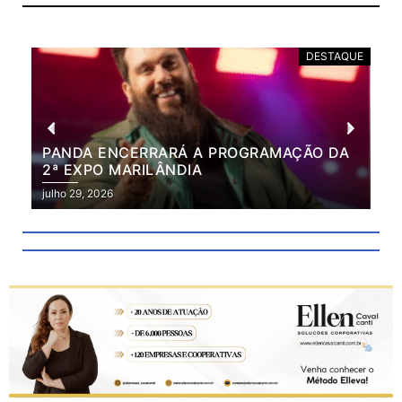
DESTAQUE
PANDA ENCERRARÁ A PROGRAMAÇÃO DA
BR
2ª EXPO MARILÂNDIA
VÃ
2ª
julho 29, 2026
julh