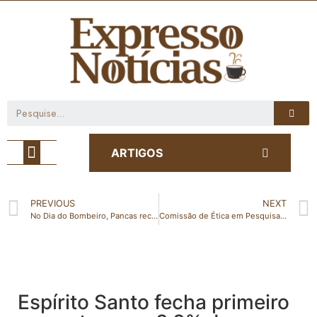
Café com Notícia
ARTIGOS
PREVIOUS
NEXT
No Dia do Bombeiro, Pancas receberá evento de Simulado de Demonstração Técnica
Comissão de Ética em Pesquisa aprova início de testes com a ButanVac
Espírito Santo fecha primeiro