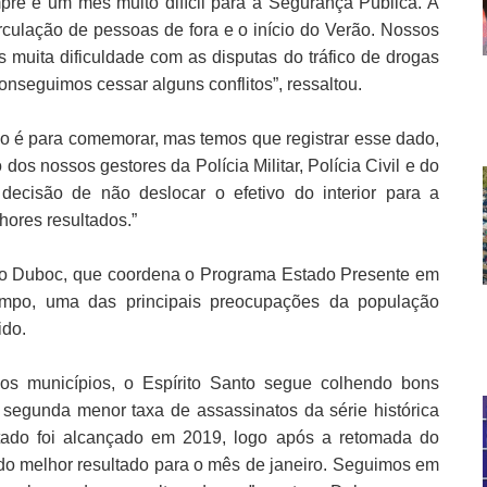
mpre é um mês muito difícil para a Segurança Pública. A
culação de pessoas de fora e o início do Verão. Nossos
s muita dificuldade com as disputas do tráfico de drogas
onseguimos cessar alguns conflitos”, ressaltou.
o é para comemorar, mas temos que registrar esse dado,
os nossos gestores da Polícia Militar, Polícia Civil e do
ecisão de não deslocar o efetivo do interior para a
ores resultados.”
aro Duboc, que coordena o Programa Estado Presente em
empo, uma das principais preocupações da população
ido.
s municípios, o Espírito Santo segue colhendo bons
segunda menor taxa de assassinatos da série histórica
tado foi alcançado em 2019, logo após a retomada do
o melhor resultado para o mês de janeiro. Seguimos em