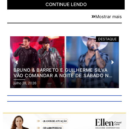
CONTINUE LENDO
Mostrar mais
E
DESTAQUE
BRUNO & BARRETO E GUILHERME SILVA
VÃO COMANDAR A NOITE DE SÁBADO NA
2ª EXPO MARILÂNDIA
julho 28, 2026