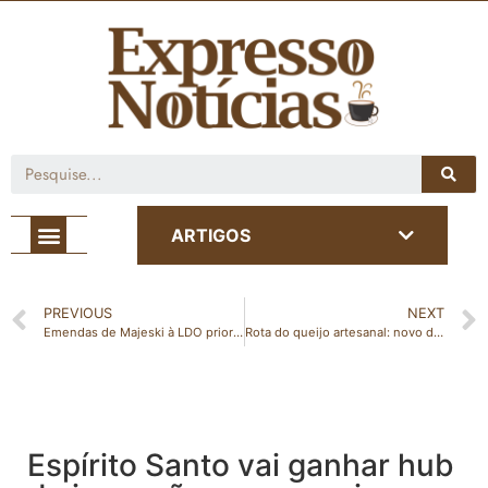
Café com Notícia
ARTIGOS
PREVIOUS
NEXT
Emendas de Majeski à LDO priorizam transparência, educação, meio ambiente e controle de gastos
Rota do queijo artesanal: novo destino gastronômico do Estado destaca empreendedores de João Neiva
Espírito Santo vai ganhar hub