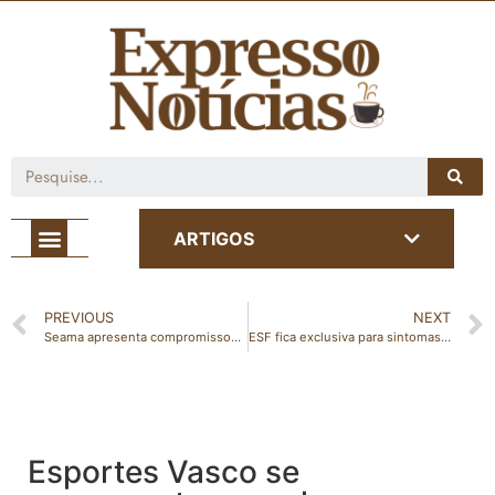
Café com Notícia
ARTIGOS
PREVIOUS
NEXT
Seama apresenta compromissos do Governo do Estado firmados na COP 26 na 104º Reunião da Abema
ESF fica exclusiva para sintomas de gripe durante feriado de Ano Novo em São Gabriel
Esportes Vasco se