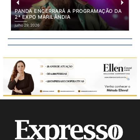
PANDA ENCERRARÁ A PROGRAMAÇÃO DA
BR
2ª EXPO MARILÂNDIA
VÃ
2ª
julho 29, 2026
julh